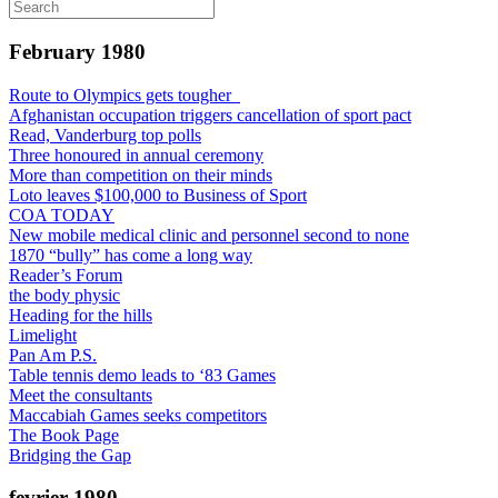
February 1980
Route to Olympics gets tougher
Afghanistan occupation triggers cancellation of sport pact
Read, Vanderburg top polls
Three honoured in annual ceremony
More than competition on their minds
Loto leaves $100,000 to Business of Sport
COA TODAY
New mobile medical clinic and personnel second to none
1870 “bully” has come a long way
Reader’s Forum
the body physic
Heading for the hills
Limelight
Pan Am P.S.
Table tennis demo leads to ‘83 Games
Meet the consultants
Maccabiah Games seeks competitors
The Book Page
Bridging the Gap
fevrier 1980