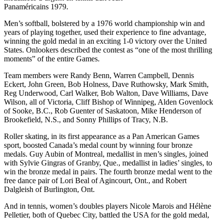
Panaméricains 1979.
Men’s softball, bolstered by a 1976 world championship win and
years of playing together, used their experience to fine advantage,
winning the gold medal in an exciting 1-0 victory over the United
States. Onlookers described the contest as “one of the most thrilling
moments” of the entire Games.
Team members were Randy Benn, Warren Campbell, Dennis
Eckert, John Green, Bob Holness, Dave Ruthowsky, Mark Smith,
Reg Underwood, Carl Walker, Bob Walton, Dave Williams, Dave
Wilson, all of Victoria, Cliff Bishop of Winnipeg, Alden Govenlock
of Sooke, B.C., Rob Guenter of Saskatoon, Mike Henderson of
Brookefield, N.S., and Sonny Phillips of Tracy, N.B.
Roller skating, in its first appearance as a Pan American Games
sport, boosted Canada’s medal count by winning four bronze
medals. Guy Aubin of Montreal, medallist in men’s singles, joined
with Sylvie Gingras of Granby, Que., medallist in ladies’ singles, to
win the bronze medal in pairs. The fourth bronze medal went to the
free dance pair of Lori Beal of Agincourt, Ont., and Robert
Dalgleish of
Burlington, Ont.
And in tennis, women’s doubles players Nicole Marois and Hélène
Pelletier, both of Quebec City, battled the USA for the gold medal,