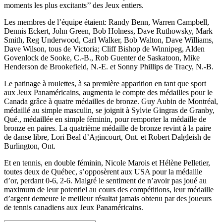
moments les plus excitants’’ des Jeux entiers.
Les membres de l’équipe étaient: Randy Benn, Warren Campbell,
Dennis Eckert, John Green, Bob Holness, Dave Ruthowsky, Mark
Smith, Reg Underwood, Carl Walker, Bob Walton, Dave Williams,
Dave Wilson, tous de Victoria; Cliff Bishop de Winnipeg, Alden
Govenlock de Sooke, C.-B., Rob Guenter de Saskatoon, Mike
Henderson de Brookefield, N.-E. et Sonny Phillips de Tracy, N.-B.
Le patinage à roulettes, à sa première apparition en tant que sport
aux Jeux Panaméricains, augmenta le compte des médailles pour le
Canada grâce à quatre médailles de bronze. Guy Aubin de Montréal,
médaillé au simple masculin, se joignit à Sylvie Gingras de Granby,
Qué., médaillée en simple féminin, pour remporter la médaille de
bronze en paires. La quatrième médaille de bronze revint à la paire
de danse libre, Lori Beal d’Agincourt, Ont. et Robert Dalgleish de
Burlington, Ont.
Et en tennis, en double féminin, Nicole Marois et Hélène Pelletier,
toutes deux de Québec, s’opposèrent aux USA pour la médaille
d’or, perdant 0-6, 2-6. Malgré le sentiment de n’avoir pas joué au
maximum de leur potentiel au cours des compétitions, leur médaille
d’argent demeure le meilleur résultat jamais obtenu par des joueurs
de tennis canadiens aux Jeux Panaméricains.