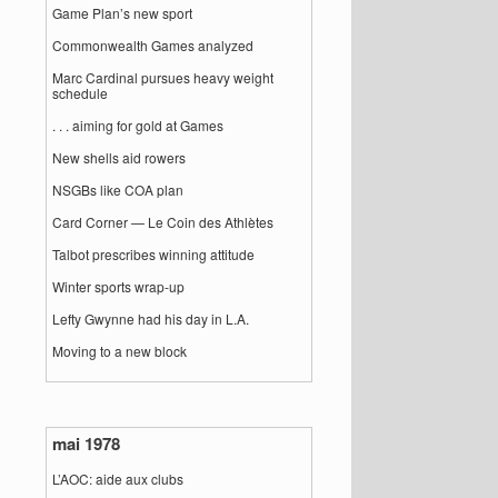
Game Plan’s new sport
Commonwealth Games analyzed
Marc Cardinal pursues heavy weight
schedule
. . . aiming for gold at Games
New shells aid rowers
NSGBs like COA plan
Card Corner — Le Coin des Athlètes
Talbot prescribes winning attitude
Winter sports wrap-up
Lefty Gwynne had his day in L.A.
Moving to a new block
mai 1978
L’AOC: aide aux clubs