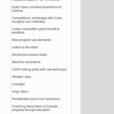
Dutch Open provides experience for
judokas
Competitions, exchanges with Cuba,
Hungary now underway
Cuban competition great benefit to
wrestlers
New program ups standards
Letters to the editor
Electronics expand vistas
Meet the consultants
CAFA making yards with new technique
Athletes’ Dais
Limelight
Hugh Glynn
Pentathletes score over Americans
Coaching Association of Canada . . .
progress through education