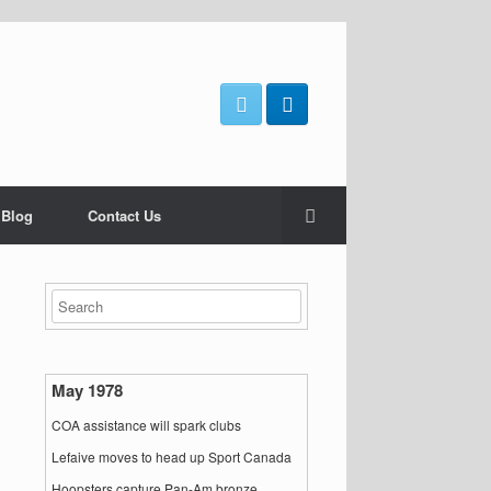
 Blog
Contact Us
May 1978
COA assistance will spark clubs
Lefaive moves to head up Sport Canada
Hoopsters capture Pan-Am bronze