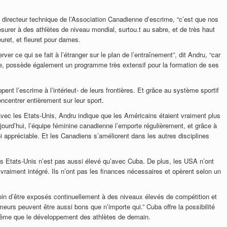
, directeur technique de l’Association Canadienne d’escrime, “c’est que nos
surer à des athlètes de niveau mondial, surtou.t au sabre, et de très haut
euret, et fleuret pour dames.
er ce qui se fait à l’étranger sur le plan de l’entraînement”, dit Andru, “car
me, possède également un programme très extensif pour la formation de ses
ent l’escrime à l’intérieut- de leurs frontières. Et grâce au système sportif
ncentrer entièrement sur leur sport.
avec les Etats-Unis, Andru indique que les Américains étaient vraiment plus
jourd’hui, l’équipe féminine canadienne l’emporte régulièrement, et grâce à
 appréciable. Et les Canadiens s’améliorent dans les autres disciplines
 les Etats-Unis n’est pas aussi élevé qu’avec Cuba. De plus, les USA n’ont
vraiment intégré. Ils n’ont pas les finances nécessaires et opèrent selon un
in d’être exposés continuellement à des niveaux élevés de compétition et
eurs peuvent être aussi bons que n’importe qui.” Cuba offre la possibilité
même que le développement des athlètes de demain.