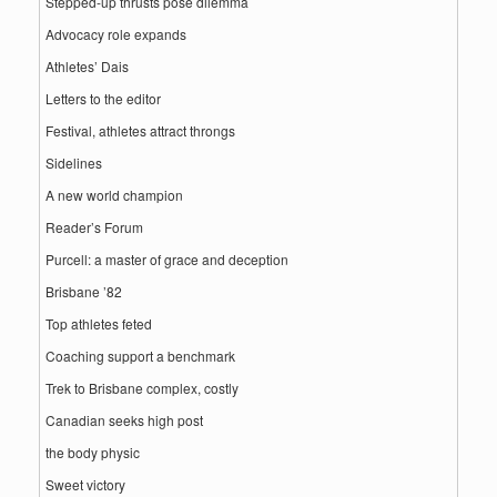
Stepped-up thrusts pose dilemma
Advocacy role expands
Athletes’ Dais
Letters to the editor
Festival, athletes attract throngs
Sidelines
A new world champion
Reader’s Forum
Purcell: a master of grace and deception
Brisbane ’82
Top athletes feted
Coaching support a benchmark
Trek to Brisbane complex, costly
Canadian seeks high post
the body physic
Sweet victory