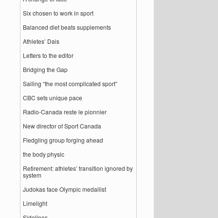
Six chosen to work in sport
Balanced diet beats supplements
Athletes’ Dais
Letters to the editor
Bridging the Gap
Sailing “the most complicated sport”
CBC sets unique pace
Radio-Canada reste le pionnier
New director of Sport Canada
Fledgling group forging ahead
the body physic
Retirement: athletes’ transition ignored by
system
Judokas face Olympic medallist
Limelight
Sidelines