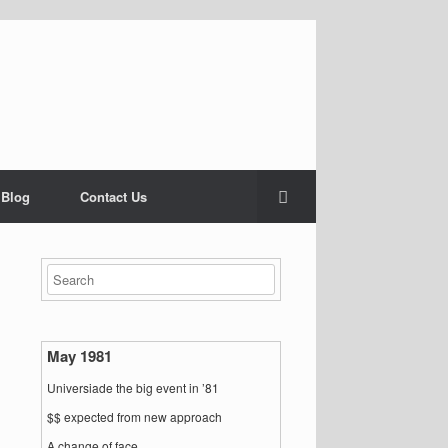
 Blog
Contact Us
May 1981
Universiade the big event in ’81
$$ expected from new approach
A change of face