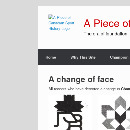
A Piece o
The era of foundation, 
Home
Why This Site
Champion 
A change of face
All readers who have detected a change in
Cham